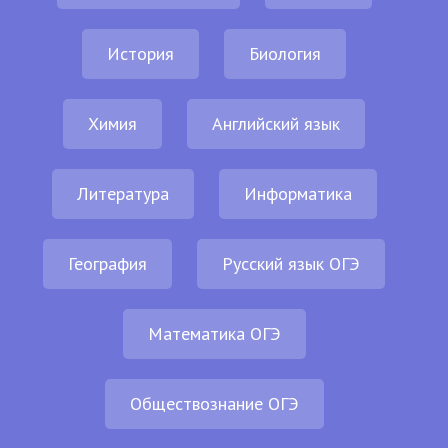
История
Биология
Химия
Английский язык
Литература
Информатика
География
Русский язык ОГЭ
Математика ОГЭ
Обществознание ОГЭ