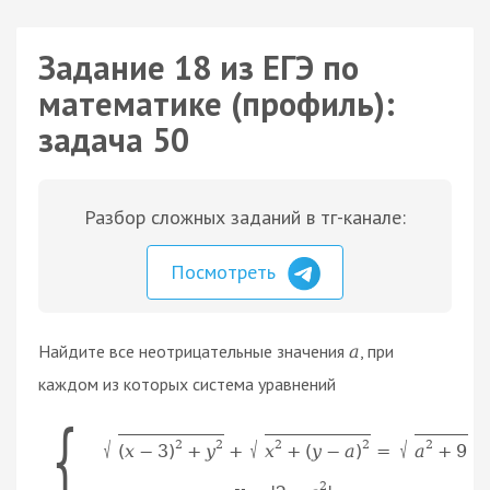
Задание 18 из ЕГЭ по
математике (профиль):
задача 50
Разбор сложных заданий в тг-канале:
Посмотреть
Найдите все неотрицательные значения
, при
a
каждом из которых система уравнений
{
2
2
2
2
2
√
√
√
(
x
−
3
)
+
y
x
+
(
y
−
a
)
a
+
9
+
=
2