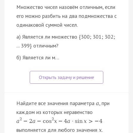
Множество чисел назовём отличным, если
его можно разбить на два подмножества с
одинаковой суммой чисел.
а) Является ли множество {300; 301; 302;
... 399} отличным?
б) Является ли м…
Найдите все значения параметра
, при
a
каждом из которых неравенство
2
2
a
−
2
a
−
cos
x
−
4
a
⋅
sin
x
>
−
4
выполняется для любого значения
.
x