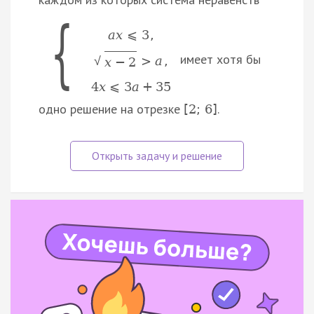
{
a
x
⩽
3
,
имеет хотя бы
>
a
,
√
x
−
2
4
x
⩽
3
a
+
35
одно решение на отрезке
.
[
2
;
6
]