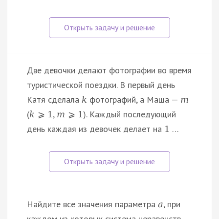
Две девочки делают фотографии во время
туристической поездки. В первый день
Катя сделала
фотографий, а Маша —
k
m
(
,
). Каждый последующий
k
⩾
1
m
⩾
1
день каждая из девочек делает на
…
1
Найдите все значения параметра
, при
a
каждом из которых система неравенств