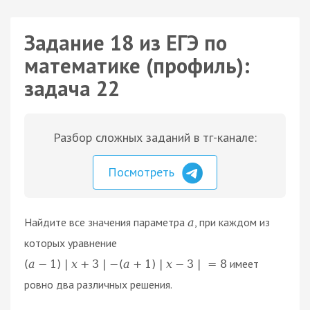
Задание 18 из ЕГЭ по
математике (профиль):
задача 22
Разбор сложных заданий в тг-канале:
Посмотреть
Найдите все значения параметра
, при каждом из
a
которых уравнение
имеет
(
a
−
1
)
|
x
+
3
|
−
(
a
+
1
)
|
x
−
3
|
=
8
ровно два различных решения.