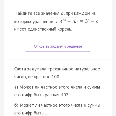
Найдите все значения
, при каждом из
a
x
√
2
x
которых уравнение
=
3
−
a
3
−
5
a
имеет единственный корень.
Света задумала трёхзначное натуральное
число, не кратное 100.
а) Может ли частное этого числа и суммы
его цифр быть равным 40?
б) Может ли частное этого числа и суммы
его цифр быть…