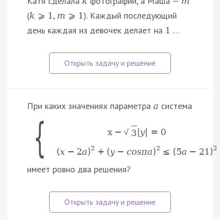
Катя сделала
фотографий, а Маша —
k
m
(
,
). Каждый последующий
k
⩾
1
m
⩾
1
день каждая из девочек делает на
…
1
При каких значениях параметра
система
a
{
x
−
|
y
|
=
0
√
3
2
2
2
(
x
−
2
a
)
+
(
y
−
c
o
s
π
a
)
≤
(
5
a
−
21
)
имеет ровно два решения?