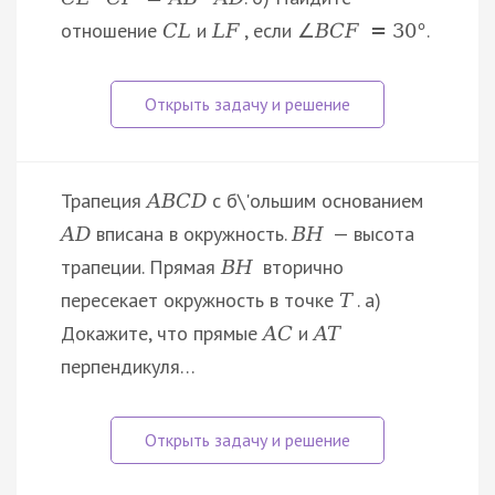
отношение
и
, если
.
C
L
L
F
∠
B
C
F
=
30
°
Трапеция
с б\'ольшим основанием
A
B
C
D
вписана в окружность.
— высота
A
D
B
H
трапеции. Прямая
вторично
B
H
пересекает окружность в точке
. а)
T
Докажите, что прямые
и
A
C
A
T
перпендикуля…