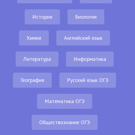
История
Биология
Химия
Английский язык
Литература
Информатика
География
Русский язык ОГЭ
Математика ОГЭ
Обществознание ОГЭ