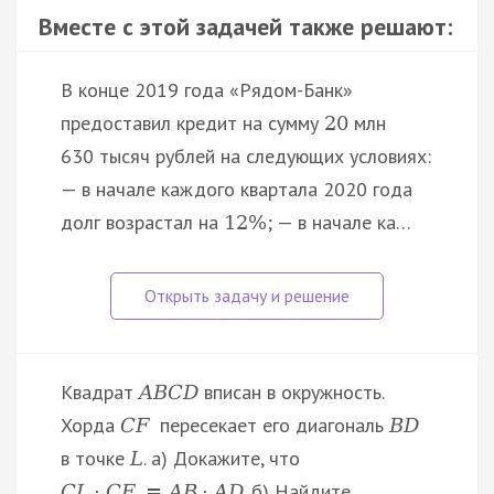
Вместе с этой задачей также решают:
В конце 2019 года «Рядом-Банк»
предоставил кредит на сумму
млн
20
630 тысяч рублей на следующих условиях:
— в начале каждого квартала 2020 года
долг возрастал на
; — в начале ка…
12
%
Квадрат
вписан в окружность.
A
B
C
D
Хорда
пересекает его диагональ
C
F
B
D
в точке
. а) Докажите, что
L
. б) Найдите
C
L
⋅
C
F
=
A
B
⋅
A
D