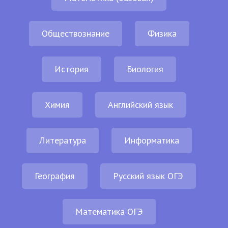
Обществознание
Физика
История
Биология
Химия
Английский язык
Литература
Информатика
География
Русский язык ОГЭ
Математика ОГЭ