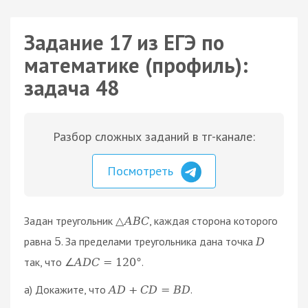
Задание 17 из ЕГЭ по
математике (профиль):
задача 48
Разбор сложных заданий в тг-канале:
Посмотреть
Задан треугольник
, каждая сторона которого
△
A
B
C
равна
. За пределами треугольника дана точка
5
D
так, что
.
∠
A
D
C
=
120
°
а) Докажите, что
.
A
D
+
C
D
=
B
D