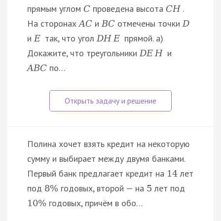
прямым углом
проведена высота
.
C
C
H
На сторонах
и
отмечены точки
A
C
B
C
D
и
так, что угол
прямой. а)
E
D
H
E
Докажите, что треугольники
и
D
E
H
по…
A
B
C
Полина хочет взять кредит на некоторую
сумму и выбирает между двумя банками.
Первый банк предлагает кредит на
лет
14
под
годовых, второй — на
лет под
8
%
5
годовых, причём в обо…
10
%