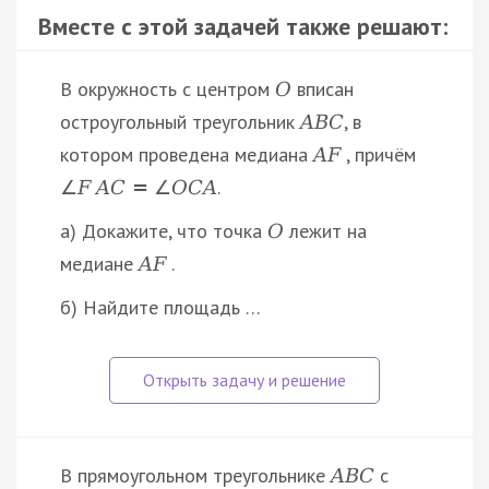
Вместе с этой задачей также решают:
В окружность с центром
вписан
O
остроугольный треугольник
, в
A
B
C
котором проведена медиана
, причём
A
F
.
∠
F
A
C
=
∠
O
C
A
а) Докажите, что точка
лежит на
O
медиане
.
A
F
б) Найдите площадь …
В прямоугольном треугольнике
с
A
B
C