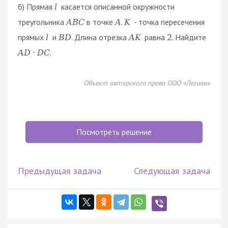
б) Прямая
касается описанной окружности
l
треугольника
в точке
.
- точка пересечения
A
B
C
A
K
прямых
и
. Длина отрезка
равна
. Найдите
l
B
D
A
K
2
.
A
D
·
D
C
Объект авторского права ООО «Легион»
Посмотреть решение
Предыдущая задача
Следующая задача