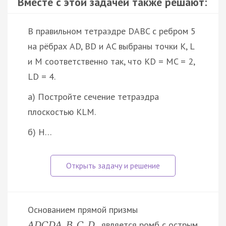
Вместе с этой задачей также решают:
В правильном тетраэдре DABC с ребром 5
на рёбрах AD, BD и AC выбраны точки K, L
и M соответственно так, что KD = MC = 2,
LD = 4.
а) Постройте сечение тетраэдра
плоскостью KLM.
б) Н…
Основанием прямой призмы
является ромб с острым
A
D
C
D
A
B
C
D