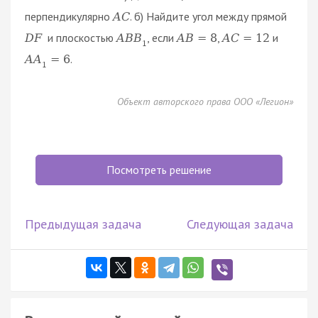
перпендикулярно
. б) Найдите угол между прямой
A
C
и плоскостью
, если
,
и
D
F
A
B
B
A
B
=
8
A
C
=
12
1
.
A
A
=
6
1
Объект авторского права ООО «Легион»
Посмотреть решение
Предыдущая задача
Следующая задача