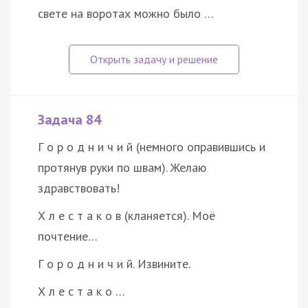
свете на воротах можно было …
Задача 84
Г о р о д н и ч и й (немного оправившись и
протянув руки по швам). Желаю
здравствовать!
Х л е с т а к о в (кланяется). Моё
почтение…
Г о р о д н и ч и й. Извините.
Х л е с т а к о …