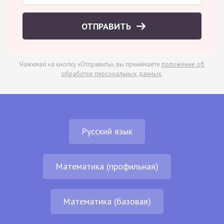
ОТПРАВИТЬ
Нажимая на кнопку «Отправить», вы принимаете
положение об
обработке персональных данных
.
Русский язык
Математика (профильная)
Математика (базовая)