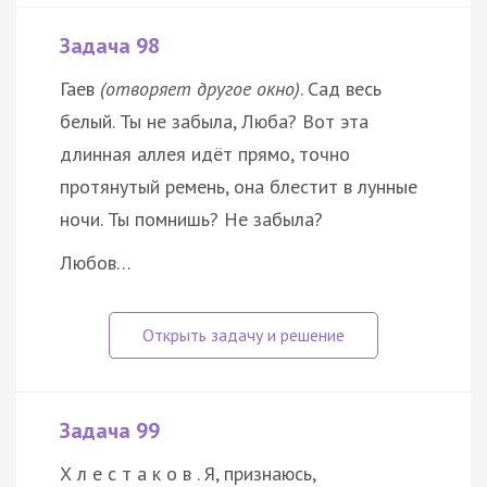
Задача 98
Гаев
(отворяет другое окно)
. Сад весь
белый. Ты не забыла, Люба? Вот эта
длинная аллея идёт прямо, точно
протянутый ремень, она блестит в лунные
ночи. Ты помнишь? Не забыла?
Любов…
Задача 99
Х л е с т а к о в . Я, признаюсь,