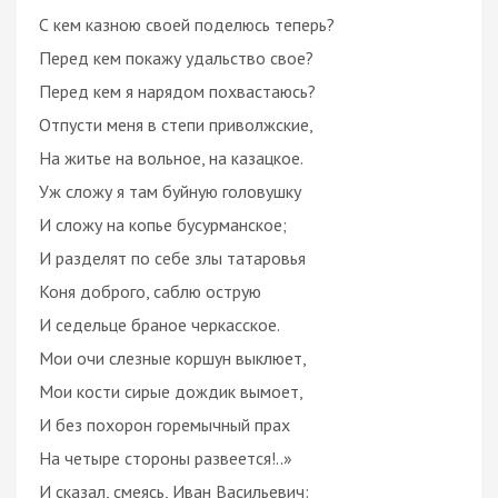
С кем казною своей поделюсь теперь?
Перед кем покажу удальство свое?
Перед кем я нарядом похвастаюсь?
Отпусти меня в степи приволжские,
На житье на вольное, на казацкое.
Уж сложу я там буйную головушку
И сложу на копье бусурманское;
И разделят по себе злы татаровья
Коня доброго, саблю острую
И седельце браное черкасское.
Мои очи слезные коршун выклюет,
Мои кости сирые дождик вымоет,
И без похорон горемычный прах
На четыре стороны развеется!..»
И сказал, смеясь, Иван Васильевич: