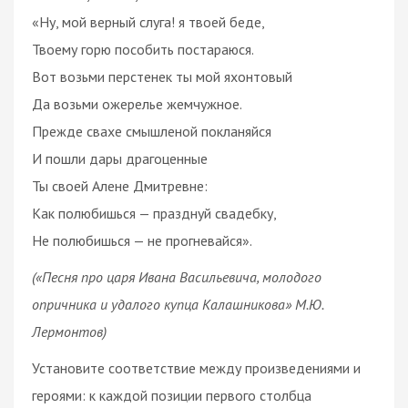
«Ну, мой верный слуга! я твоей беде,
Твоему горю пособить постараюся.
Вот возьми перстенек ты мой яхонтовый
Да возьми ожерелье жемчужное.
Прежде свахе смышленой покланяйся
И пошли дары драгоценные
Ты своей Алене Дмитревне:
Как полюбишься — празднуй свадебку,
Не полюбишься — не прогневайся».
(«Песня про царя Ивана Васильевича, молодого
опричника и удалого купца Калашникова» М.Ю.
Лермонтов)
Установите соответствие между произведениями и
героями: к каждой позиции первого столбца