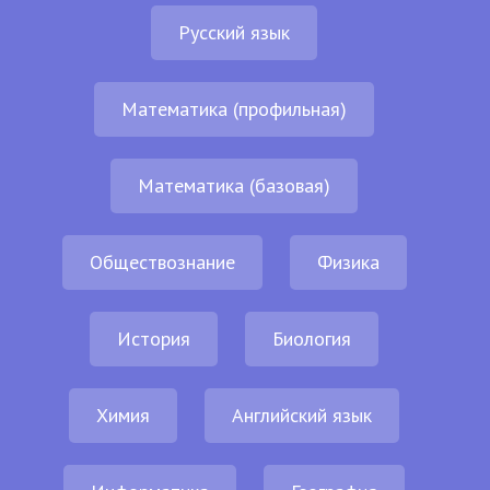
Русский язык
Математика (профильная)
Математика (базовая)
Обществознание
Физика
История
Биология
Химия
Английский язык