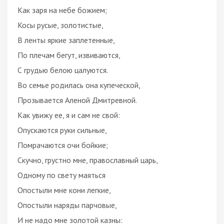
Как заря на небе божием;
Косы русые, золотистые,
В ленты яркие заплетенные,
По плечам бегут, извиваются,
С грудью белою цалуются.
Во семье родилась она купеческой,
Прозывается Аленой Дмитревной.
Как увижу ее, я и сам не свой:
Опускаются руки сильные,
Помрачаются очи бойкие;
Скучно, грустно мне, православный царь,
Одному по свету маяться
Опостыли мне кони легкие,
Опостыли наряды парчовые,
И не надо мне золотой казны: