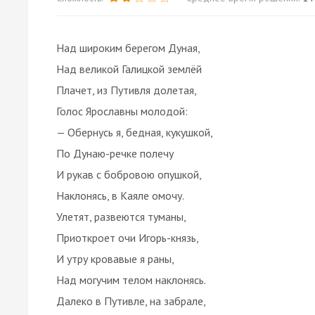
Над широким берегом Дуная,
Над великой Галицкой землёй
Плачет, из Путивля долетая,
Голос Ярославны молодой:
— Обернусь я, бедная, кукушкой,
По Дунаю-речке полечу
И рукав с бобровою опушкой,
Наклонясь, в Каяле омочу.
Улетят, развеются туманы,
Приоткроет очи Игорь-князь,
И утру кровавые я раны,
Над могучим телом наклонясь.
Далеко в Путивле, на забрале,