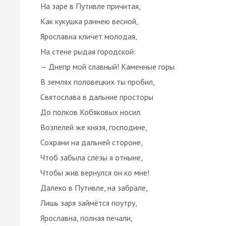
На заре в Путивле причитая,
Как кукушка раннею весной,
Ярославна кличет молодая,
На стене рыдая городской:
— Днепр мой славный! Каменные горы
В землях половецких ты пробил,
Святослава в дальние просторы
До полков Кобяковых носил.
Возлелей же князя, господине,
Сохрани на дальней стороне,
Чтоб забыла слёзы я отныне,
Чтобы жив вернулся он ко мне!
Далеко в Путивле, на забрале,
Лишь заря займётся поутру,
Ярославна, полная печали,