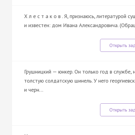
Х л е с т а к о в . Я, признаюсь, литературой 
и известен: дом Ивана Александровича. (Обра
Грушницкий — юнкер. Он только год в службе, 
толстую солдатскую шинель. У него георгиевск
и черн…