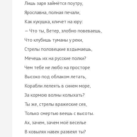
Лишь заря займётся поутру,
Ярославна, полная печали,
Как кукушка, кличет на юру:
— Что ты, Ветер, злобно повеваешь,
Что клубишь туманы у реки,
Стрелы половецкие вздымаешь,
Мечешь их на русские полки?
Чем тебе не любо на просторе
Высоко под облаком летать,
Корабли лелеять в синем море,
За кормою волны колыхать?
Ты же, стрелы вражеские сея,
Только смертью веешь с высоты.
Ах, зачем, зачем моё веселье
В ковылях навек развеял ты?