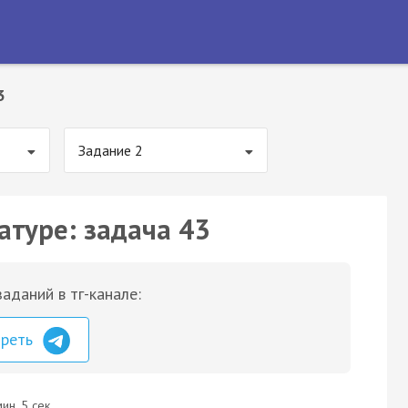
3
Задание 2
атуре: задача 43
аданий в тг-канале:
треть
ин. 5 сек.