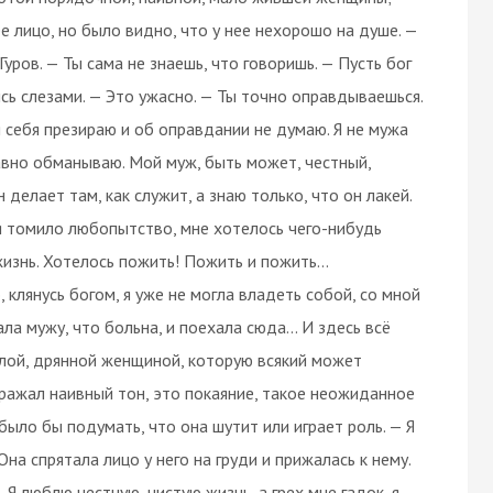
е лицо, но было видно, что у нее нехорошо на душе. —
уров. — Ты сама не знаешь, что говоришь. — Пусть бог
лись слезами. — Это ужасно. — Ты точно оправдываешься.
я себя презираю и об оправдании не думаю. Я не мужа
давно обманываю. Мой муж, быть может, честный,
 делает там, как служит, а знаю только, что он лакей.
ня томило любопытство, мне хотелось чего-нибудь
жизнь. Хотелось пожить! Пожить и пожить...
 клянусь богом, я уже не могла владеть собой, со мной
ла мужу, что больна, и поехала сюда... И здесь всё
пошлой, дрянной женщиной, которую всякий может
здражал наивный тон, это покаяние, такое неожиданное
 было бы подумать, что она шутит или играет роль. — Я
на спрятала лицо у него на груди и прижалась к нему.
— Я люблю честную, чистую жизнь, а грех мне гадок, я