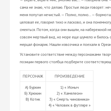
сама не знаю, что делаю. Простые люди говорят: неч
меня попутал нечистый. — Полно, полно... — бормота
целовал ее, говорил тихо и ласково, и она понемногу
смеяться. Потом, когда они вышли, на набережной н
совсем мертвый вид, но море еще шумело и билось о 
мерцал фонарик. Нашли извозчика и поехали в Ореан
Установите соответствие между персонажами творче
позиции первого столбца подберите соответствующ
ПЕРСОНАЖ
ПРОИЗВЕДЕНИЕ
А) Буркин
1) « Ионыч
Б) Хрюкин
2) « Хамелеон»
В) Котик
3) « Смерть чиновника»
4) « Человек в футляре »