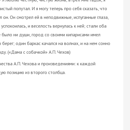
истый попутал. И я могу теперь про себя сказать, что
л он. Он смотрел ей в неподвижные, испуганные глаза,
 успокоилась, и веселость вернулась к ней; стали оба
е было ни души, город со своими кипарисами имел
берег; один баркас качался на волнах, и на нем сонно
ду. («Дама с собачкой» А.П. Чехов)
ства А.П. Чехова и произведениями: к каждой
ую позицию из второго столбца.