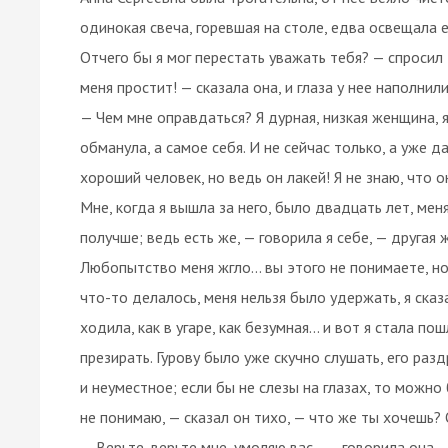
одинокая свеча, горевшая на столе, едва освещала е
Отчего бы я мог перестать уважать тебя? — спросил Г
меня простит! — сказала она, и глаза у нее наполни
— Чем мне оправдаться? Я дурная, низкая женщина, 
обманула, а самое себя. И не сейчас только, а уже 
хороший человек, но ведь он лакей! Я не знаю, что он
Мне, когда я вышла за него, было двадцать лет, ме
получше; ведь есть же, — говорила я себе, — другая 
Любопытство меня жгло... вы этого не понимаете, но,
что-то делалось, меня нельзя было удержать, я сказа
ходила, как в угаре, как безумная... и вот я стала 
презирать. Гурову было уже скучно слушать, его ра
и неуместное; если бы не слезы на глазах, то можно
не понимаю, — сказал он тихо, — что же ты хочешь? О
— Верьте, верьте мне, умоляю вас... — говорила она. 