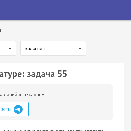
5
Задание 2
атуре: задача 55
аданий в тг-канале:
треть
стотой порядочной, наивной, мало жившей женщины;