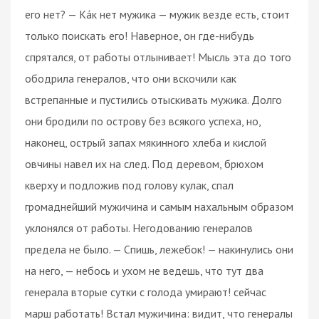
его нет? — Ка́к нет мужика — мужик везде есть, стоит
только поискать его! Наверное, он где-нибудь
спрятался, от работы отлынивает! Мысль эта до того
ободрила генералов, что они вскочили как
встрепанные и пустились отыскивать мужика. Долго
они бродили по острову без всякого успеха, но,
наконец, острый запах мякинного хлеба и кислой
овчины навел их на след. Под деревом, брюхом
кверху и подложив под голову кулак, спал
громаднейший мужичина и самым нахальным образом
уклонялся от работы. Негодованию генералов
предела не было. — Спишь, лежебок! — накинулись они
на него, — небось и ухом не ведешь, что тут два
генерала вторые сутки с голода умирают! сейчас
марш работать! Встал мужичина: видит, что генералы