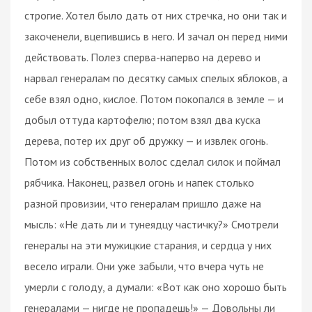
строгие. Хотел было дать от них стречка, но они так и
закоченели, вцепившись в него. И зачал он перед ними
действовать. Полез сперва-наперво на дерево и
нарвал генералам по десятку самых спелых яблоков, а
себе взял одно, кислое. Потом покопался в земле — и
добыл оттуда картофелю; потом взял два куска
дерева, потер их друг об дружку — и извлек огонь.
Потом из собственных волос сделал силок и поймал
рябчика. Наконец, развел огонь и напек столько
разной провизии, что генералам пришло даже на
мысль: «Не дать ли и тунеядцу частичку?» Смотрели
генералы на эти мужицкие старания, и сердца у них
весело играли. Они уже забыли, что вчера чуть не
умерли с голоду, а думали: «Вот как оно хорошо быть
генералами — нигде не пропадешь!» — Довольны ли