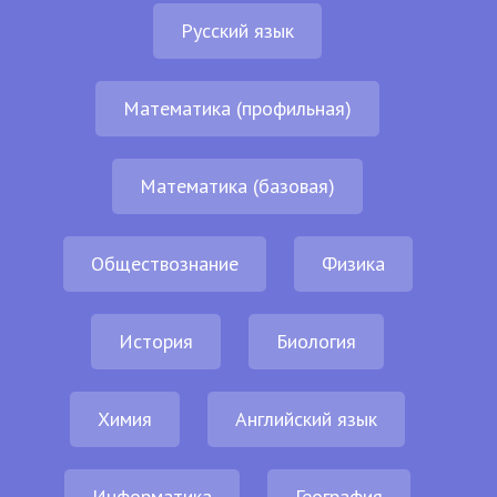
Русский язык
Математика (профильная)
Математика (базовая)
Обществознание
Физика
История
Биология
Химия
Английский язык
Информатика
География