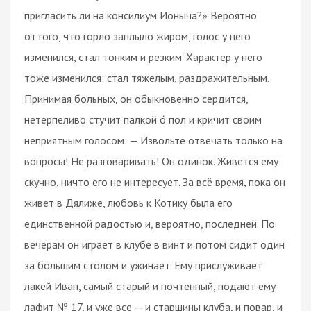
пригласить ли на консилиум Ионыча?» Вероятно
оттого, что горло заплыло жиром, голос у него
изменился, стал тонким и резким. Характер у него
тоже изменился: стал тяжелым, раздражительным.
Принимая больных, он обыкновенно сердится,
нетерпеливо стучит палкой о́ пол и кричит своим
неприятным голосом: — Извольте отвечать только на
вопросы! Не разговаривать! Он одинок. Живется ему
скучно, ничто его не интересует. За всё время, пока он
живет в Дялиже, любовь к Котику была его
единственной радостью и, вероятно, последней. По
вечерам он играет в клубе в винт и потом сидит один
за большим столом и ужинает. Ему прислуживает
лакей Иван, самый старый и почтенный, подают ему
лафит № 17, и уже все — и старшины клуба, и повар, и