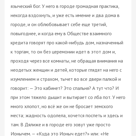
языческий бог. У него в городе громадная практика,
некогда вздохнуть, и уже есть имение и два дома в
городе, и он облюбовывает себе еще третий,
повыгоднее, и когда ему в Обществе взаимного
кредита говорят про какой-нибудь дом, назначенный
к торгам, то он без церемонии идет в этот дом и,
проходя через все комнаты, не обращая внимания на
неодетых женщин и детей, которые глядят на него с
изумлением и страхом, тычет во все двери палкой и
говорит: — Это кабинет? Это спальня? А тут что? И
при этом тяжело дышит и вытирает со лба пот. У него
много хлопот, но всё же он не бросает земского
места; жадность одолела, хочется поспеть и здесь и
там. В Дялиже и в городе его зовут уже просто
Ионычем. — «Куда это Ионыч едет?» или: «Не