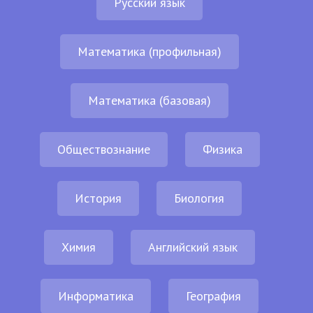
Русский язык
Математика (профильная)
Математика (базовая)
Обществознание
Физика
История
Биология
Химия
Английский язык
Информатика
География