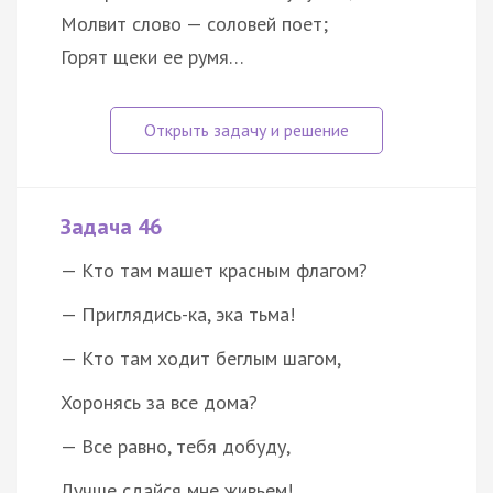
Молвит слово — соловей поет;
Горят щеки ее румя…
Задача 46
— Кто там машет красным флагом?
— Приглядись-ка, эка тьма!
— Кто там ходит беглым шагом,
Хоронясь за все дома?
— Все равно, тебя добуду,
Лучше сдайся мне живьем!