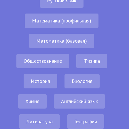
Русский язык
Математика (профильная)
Математика (базовая)
Обществознание
Физика
История
Биология
Химия
Английский язык
Литература
География