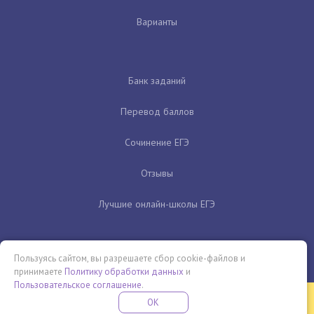
Варианты
Банк заданий
Перевод баллов
Сочинение ЕГЭ
Отзывы
Лучшие онлайн-школы ЕГЭ
Пользуясь сайтом, вы разрешаете сбор cookie-файлов и
принимаете
Политику обработки данных
и
Пользовательское соглашение
.
Бесплатная летняя школа
OK
ПОДРОБНЕЕ
ПРОВЕДИ ЭТО ЛЕТО С ПОЛЬЗОЙ