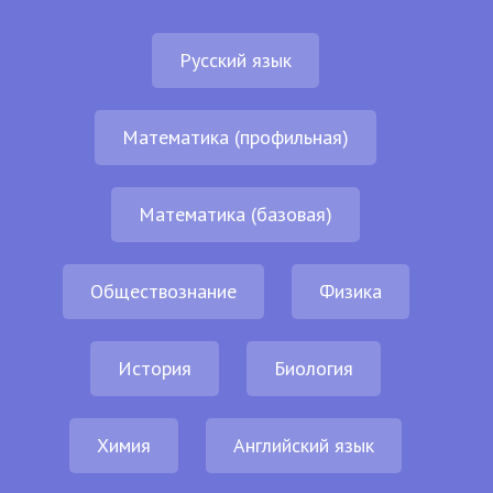
Русский язык
Математика (профильная)
Математика (базовая)
Обществознание
Физика
История
Биология
Химия
Английский язык