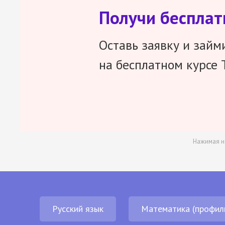
Получи беспла
Оставь заявку и займ
на бесплатном курсе 
Нажимая н
Русский язык
Математика (профил