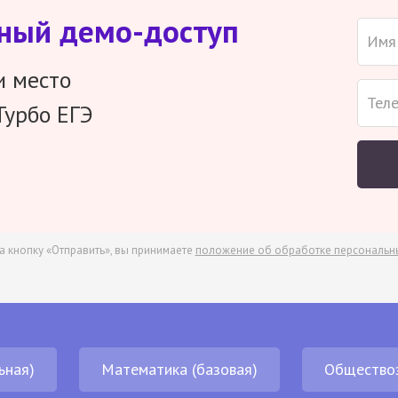
тный демо-доступ
и место
Турбо ЕГЭ
а кнопку «Отправить», вы принимаете
положение об обработке персональн
ьная)
Математика (базовая)
Общество