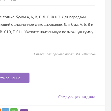
лько буквы А, Б, В, Г, Д, Е, Ж и З. Для передачи
ющий однозначное декодирование. Для букв А, Б, В и
, В: 010, Г: 011. Укажите наименьшую возможную сумму
Объект авторского права ООО «Легион»
еть решение
Следующая задача