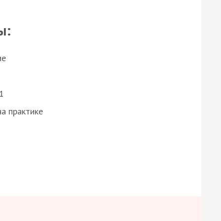
ы:
ие
1
а практике