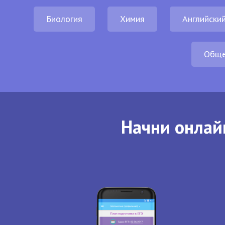
Биология
Химия
Английский
Обще
Начни онлай