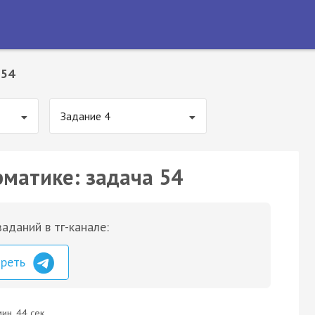
 54
Задание 4
рматике: задача 54
аданий в тг-канале:
треть
ин. 44 сек.