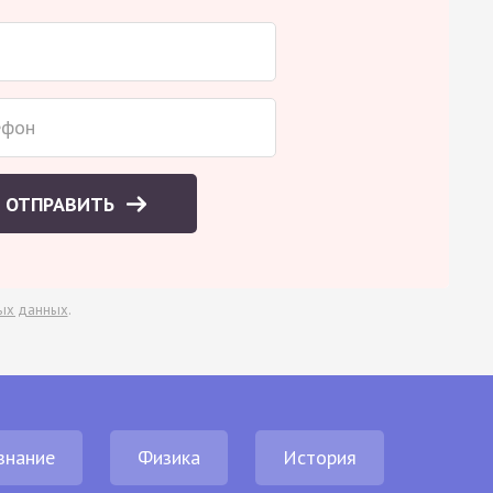
ОТПРАВИТЬ
ых данных
.
знание
Физика
История