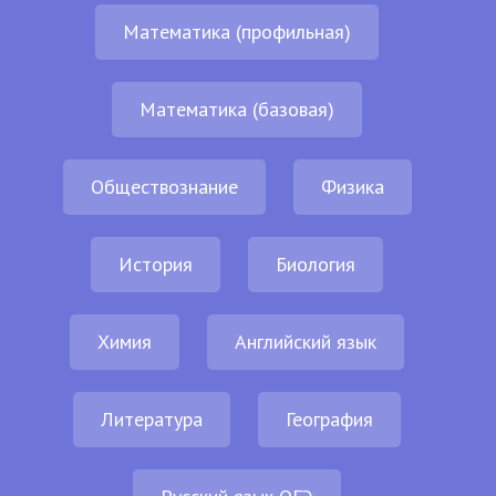
Математика (профильная)
Математика (базовая)
Обществознание
Физика
История
Биология
Химия
Английский язык
Литература
География