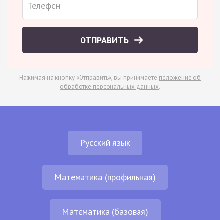
ОТПРАВИТЬ
Нажимая на кнопку «Отправить», вы принимаете
положение об
обработке персональных данных
.
Русский язык
Математика (профильная)
Математика (базовая)