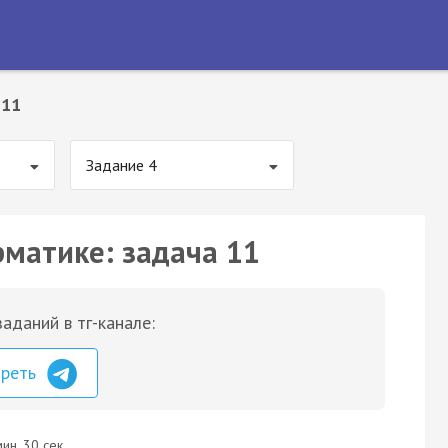
 11
Задание 4
рматике: задача 11
аданий в тг-канале:
треть
ин. 30 сек.