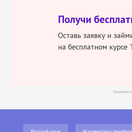
Получи беспла
Оставь заявку и займ
на бесплатном курсе 
Нажимая н
Русский язык
Математика (профил