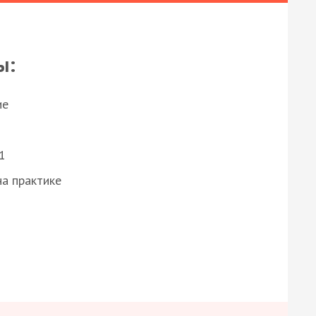
ы:
ие
1
а практике