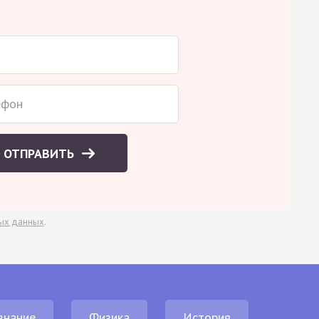
ОТПРАВИТЬ
ых данных
.
знание
Физика
История