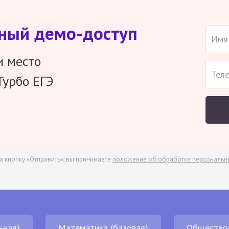
тный демо-доступ
и место
Турбо ЕГЭ
а кнопку «Отправить», вы принимаете
положение об обработке персональн
ьная)
Математика (базовая)
Общество