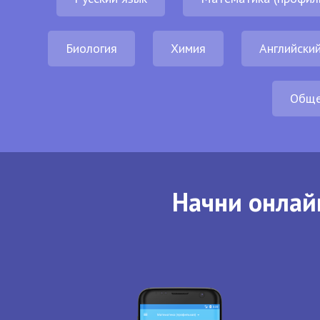
Биология
Химия
Английский
Обще
Начни онлай