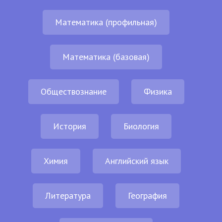
Математика (профильная)
Математика (базовая)
Обществознание
Физика
История
Биология
Химия
Английский язык
Литература
География