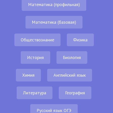
Математика (профильная)
Математика (базовая)
Обществознание
Физика
История
Биология
Химия
Английский язык
Литература
География
Русский язык ОГЭ