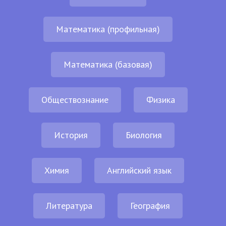
Математика (профильная)
Математика (базовая)
Обществознание
Физика
История
Биология
Химия
Английский язык
Литература
География