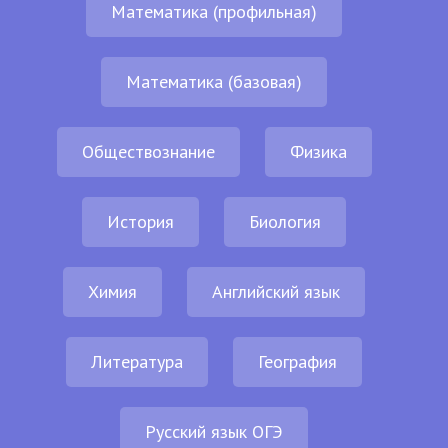
Математика (профильная)
Математика (базовая)
Обществознание
Физика
История
Биология
Химия
Английский язык
Литература
География
Русский язык ОГЭ