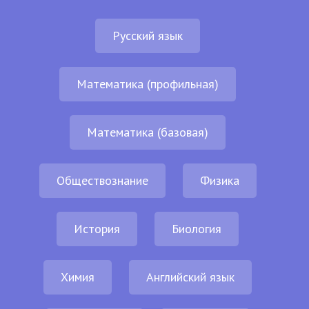
Русский язык
Математика (профильная)
Математика (базовая)
Обществознание
Физика
История
Биология
Химия
Английский язык