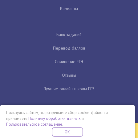
Варианты
Банк заданий
Перевод баллов
Сочинение ЕГЭ
Отзывы
Лучшие онлайн-школы ЕГЭ
Пользуясь сайтом, вы разрешаете сбор cookie-файлов и
принимаете
Политику обработки данных
и
Пользовательское соглашение
.
Бесплатная летняя школа
OK
ПОДРОБНЕЕ
ПРОВЕДИ ЭТО ЛЕТО С ПОЛЬЗОЙ