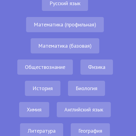
Русский язык
Математика (профильная)
Математика (базовая)
Обществознание
Физика
История
Биология
Химия
Английский язык
Литература
География