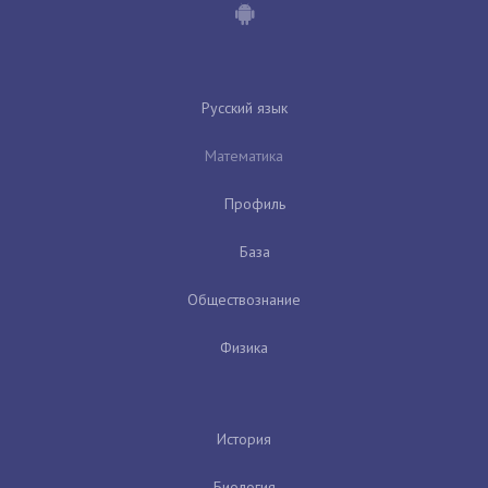
Русский язык
Математика
Профиль
База
Обществознание
Физика
История
Биология