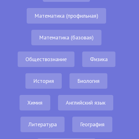
Математика (профильная)
Математика (базовая)
Обществознание
Физика
История
Биология
Химия
Английский язык
Литература
География