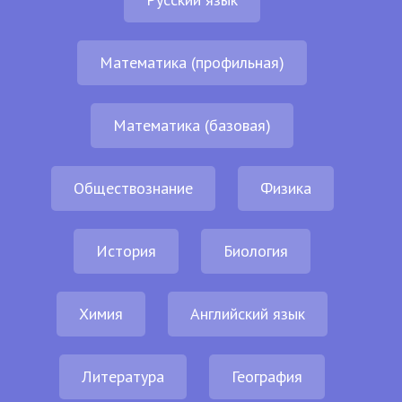
Математика (профильная)
Математика (базовая)
Обществознание
Физика
История
Биология
Химия
Английский язык
Литература
География