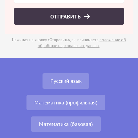
ОТПРАВИТЬ
Нажимая на кнопку «Отправить», вы принимаете
положение об
обработке персональных данных
.
Русский язык
Математика (профильная)
Математика (базовая)