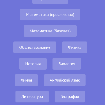
Математика (профильная)
Математика (базовая)
Обществознание
Физика
История
Биология
Химия
Английский язык
Литература
География