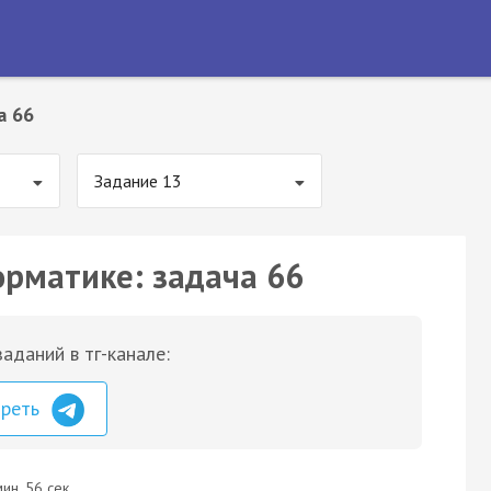
а 66
Задание 13
орматике: задача 66
аданий в тг-канале:
треть
ин. 56 сек.