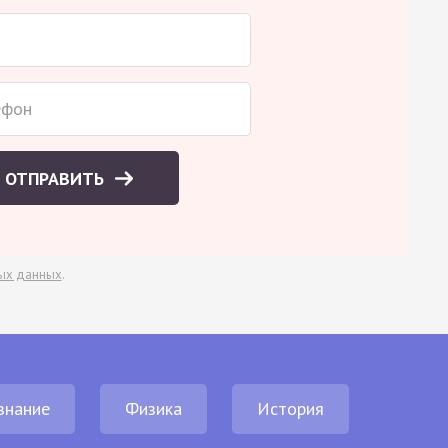
ОТПРАВИТЬ
ых данных
.
знание
Физика
История