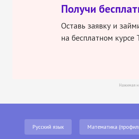
Получи беспла
Оставь заявку и займ
на бесплатном курсе 
Нажимая н
Русский язык
Математика (профил