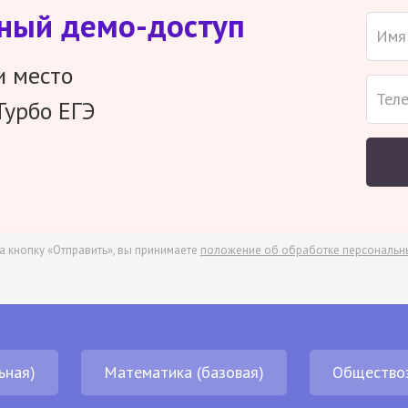
тный демо-доступ
и место
Турбо ЕГЭ
а кнопку «Отправить», вы принимаете
положение об обработке персональн
ьная)
Математика (базовая)
Общество