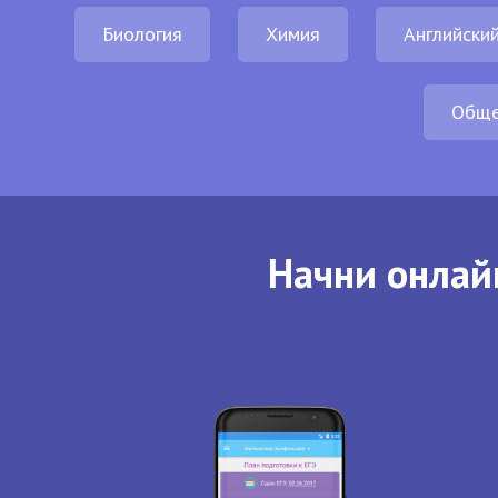
Биология
Химия
Английский
Обще
Начни онлай