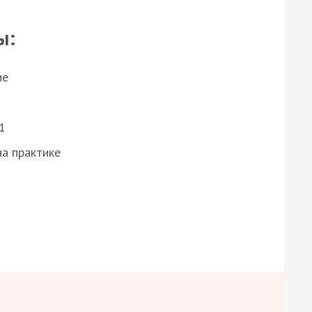
ы:
ие
1
а практике