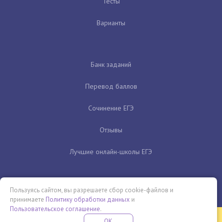
Тесты
Варианты
Банк заданий
Перевод баллов
Сочинение ЕГЭ
Отзывы
Лучшие онлайн-школы ЕГЭ
Пользуясь сайтом, вы разрешаете сбор cookie-файлов и
принимаете
Политику обработки данных
и
Пользовательское соглашение
.
Бесплатная летняя школа
OK