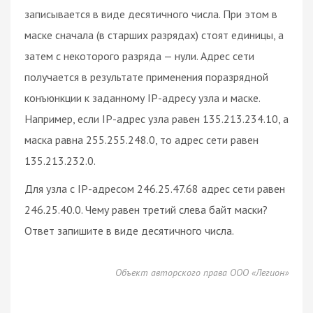
записывается в виде десятичного числа. При этом в
маске сначала (в старших разрядах) стоят единицы, а
затем с некоторого разряда — нули. Адрес сети
получается в результате применения поразрядной
конъюнкции к заданному IP-адресу узла и маске.
Например, если IP-адрес узла равен 135.213.234.10, а
маска равна 255.255.248.0, то адрес сети равен
135.213.232.0.
Для узла с IP-адресом 246.25.47.68 адрес сети равен
246.25.40.0. Чему равен третий слева байт маски?
Ответ запишите в виде десятичного числа.
Объект авторского права ООО «Легион»