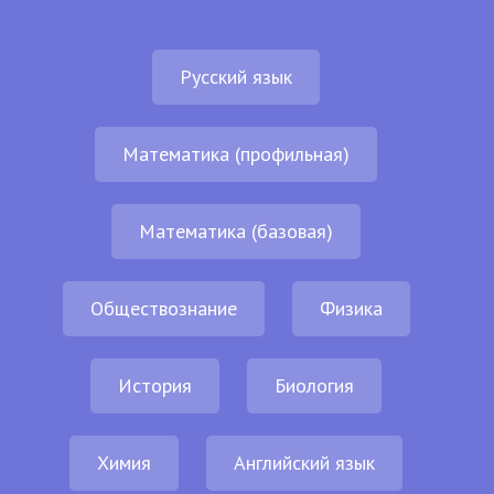
Русский язык
Математика (профильная)
Математика (базовая)
Обществознание
Физика
История
Биология
Химия
Английский язык