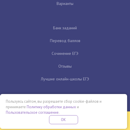
Варианты
Банк заданий
Перевод баллов
Сочинение ЕГЭ
Отзывы
Лучшие онлайн-школы ЕГЭ
Пользуясь сайтом, вы разрешаете сбор cookie-файлов и
принимаете
Политику обработки данных
и
Пользовательское соглашение
.
Бесплатная летняя школа
OK
ПОДРОБНЕЕ
ПРОВЕДИ ЭТО ЛЕТО С ПОЛЬЗОЙ