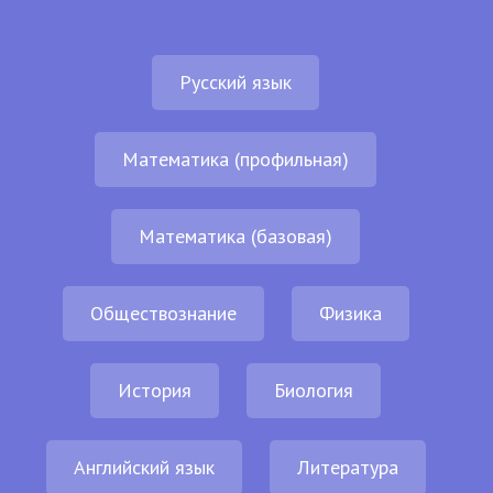
Русский язык
Математика (профильная)
Математика (базовая)
Обществознание
Физика
История
Биология
Английский язык
Литература