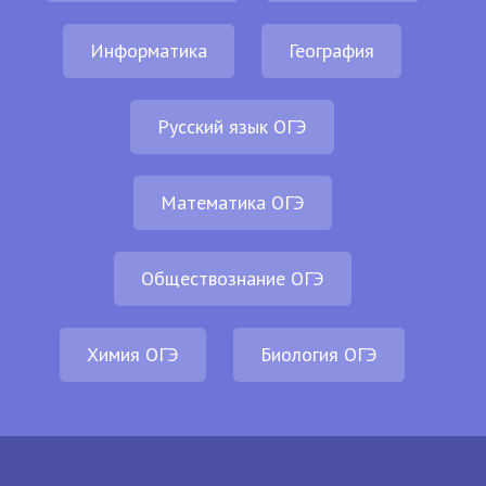
Информатика
География
Русский язык ОГЭ
Математика ОГЭ
Обществознание ОГЭ
Химия ОГЭ
Биология ОГЭ