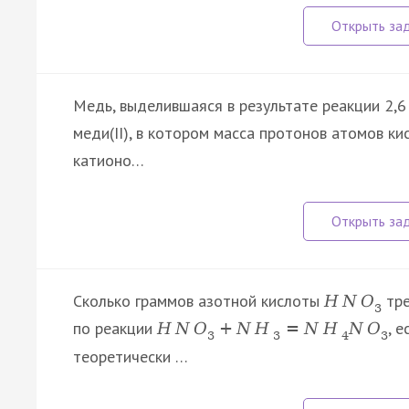
Медь, выделившаяся в результате реакции 2,6 
меди(II), в котором масса протонов атомов к
катионо…
Сколько граммов азотной кислоты
тре
H
N
O
3
по реакции
, 
H
N
O
+
N
H
=
N
H
N
O
3
3
4
3
теоретически …