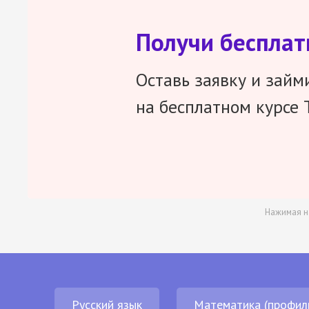
Получи беспла
Оставь заявку и займ
на бесплатном курсе 
Нажимая н
Русский язык
Математика (профил