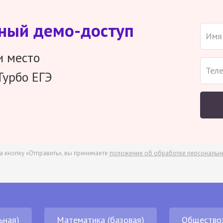
тный демо-доступ
и место
Турбо ЕГЭ
а кнопку «Отправить», вы принимаете
положение об обработке персональн
ьная)
Математика (базовая)
Общество