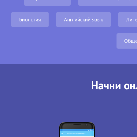
Биология
Английский язык
Лит
Обще
Начни он