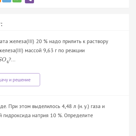
:
та железа(III) 20 % надо прилить к раствору
елеза(III) массой 9,63 г по реакции
?…
S
O
4
е. При этом выделилось 4,48 л (н. у.) газа и
й гидроксида натрия 10 %. Определите