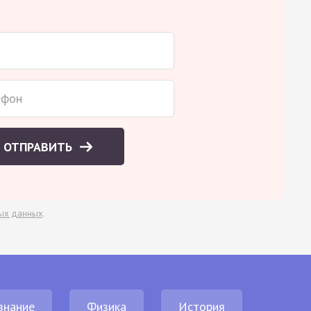
ОТПРАВИТЬ
ых данных
.
знание
Физика
История