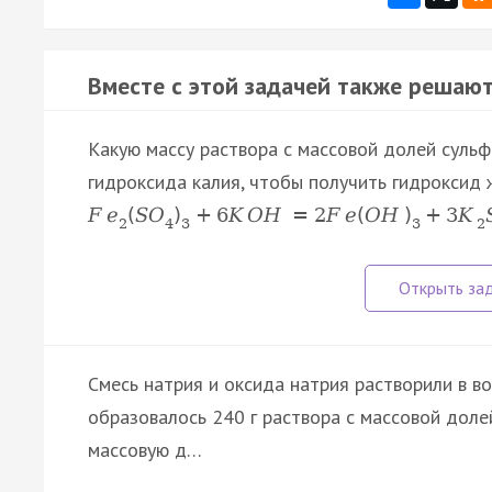
Вместе с этой задачей также решают
Какую массу раствора с массовой долей сульфа
гидроксида калия, чтобы получить гидроксид ж
F
e
(
S
O
)
+
6
K
O
H
=
2
F
e
(
O
H
)
+
3
K
2
4
3
3
2
Смесь натрия и оксида натрия растворили в вод
образовалось 240 г раствора с массовой доле
массовую д…