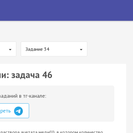
Задание 34
и: задача 46
аданий в тг-канале:
треть
раствора ацетата меди(II), в котором количество