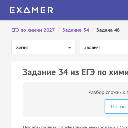
ЕГЭ по химии 2027
/
Задание 34
/
Задача 46
Химия
Задания
Задание 34 из ЕГЭ по хими
Разбор сложных з
Посмо
При электролизе с графитовыми электродами 72,8 г 