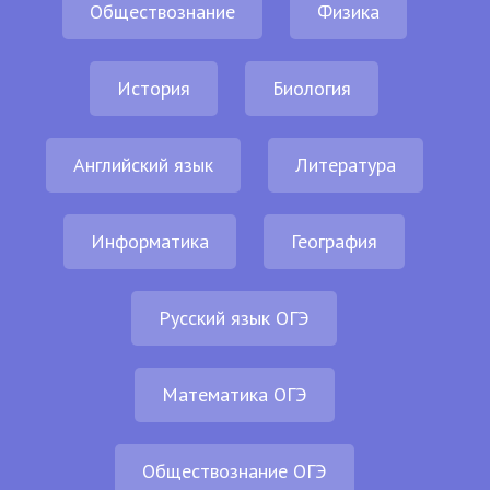
Обществознание
Физика
История
Биология
Английский язык
Литература
Информатика
География
Русский язык ОГЭ
Математика ОГЭ
Обществознание ОГЭ