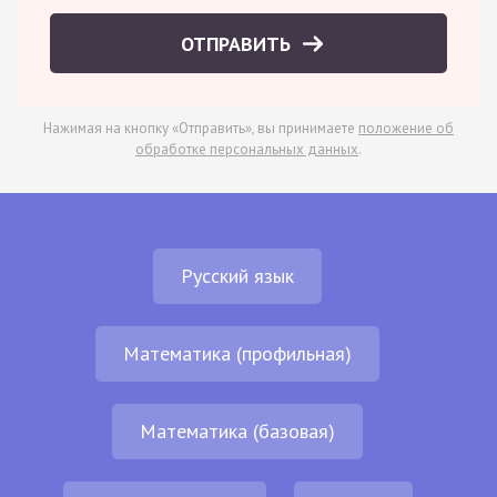
ОТПРАВИТЬ
Нажимая на кнопку «Отправить», вы принимаете
положение об
обработке персональных данных
.
Русский язык
Математика (профильная)
Математика (базовая)