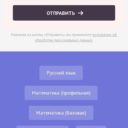
ОТПРАВИТЬ
Нажимая на кнопку «Отправить», вы принимаете
положение об
обработке персональных данных
.
Русский язык
Математика (профильная)
Математика (базовая)