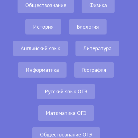
Обществознание
Физика
История
Биология
Английский язык
Литература
Информатика
География
Русский язык ОГЭ
Математика ОГЭ
Обществознание ОГЭ