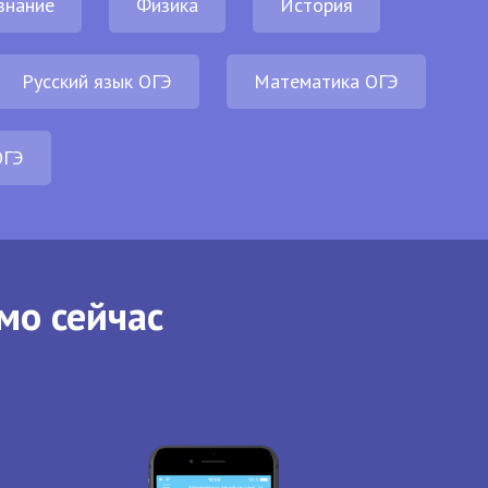
знание
Физика
История
Русский язык ОГЭ
Математика ОГЭ
ОГЭ
мо сейчас