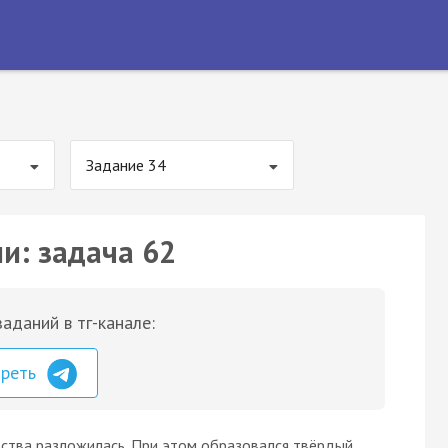
Задание 34
и: задача 62
аданий в тг-канале:
треть
щества разложилась. При этом образовался твёрдый