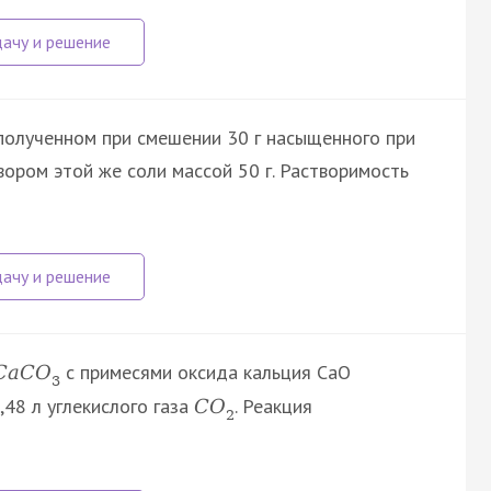
полученном при смешении 30 г насыщенного при
вором этой же соли массой 50 г. Растворимость
с примесями оксида кальция CaO
C
a
C
O
3
,48 л углекислого газа
. Реакция
C
O
2