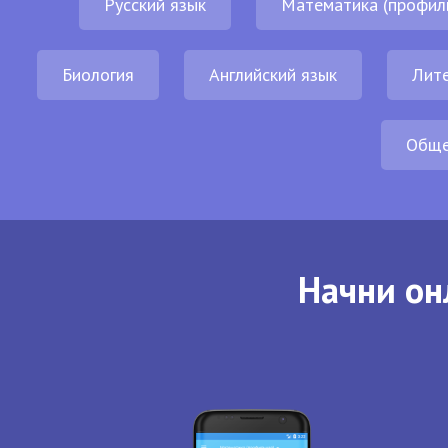
Русский язык
Математика (профил
Биология
Английский язык
Лит
Обще
Начни он