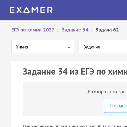
ЕГЭ по химии 2027
/
Задание 34
/
Задача 62
Химия
Задания
Задание 34 из ЕГЭ по хими
Разбор сложных з
Посмо
При нагревании образца нитрата меди(II) часть ве