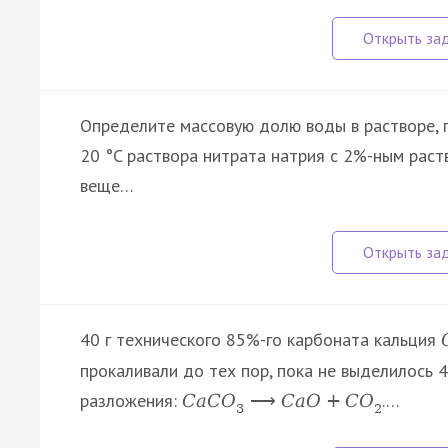
Определите массовую долю воды в растворе, 
20 °C раствора нитрата натрия с 2%-ным раст
веще…
40 г технического 85%-го карбоната кальция
прокаливали до тех пор, пока не выделилось 4
разложения:
.…
C
a
C
O
⟶
C
a
O
+
C
O
3
2