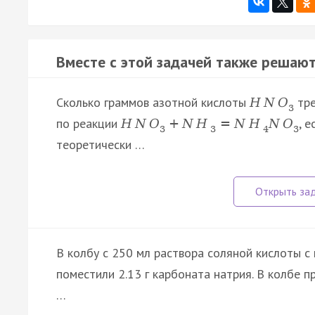
Вместе с этой задачей также решают
Сколько граммов азотной кислоты
тре
H
N
O
3
по реакции
, 
H
N
O
+
N
H
=
N
H
N
O
3
3
4
3
теоретически …
В колбу с 250 мл раствора соляной кислоты с 
поместили 2.13 г карбоната натрия. В колбе
…