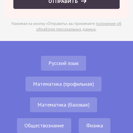
ОТПРАВИТЬ
Нажимая на кнопку «Отправить», вы принимаете
положение об
обработке персональных данных
.
Русский язык
Математика (профильная)
Математика (базовая)
Обществознание
Физика