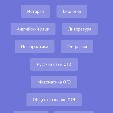
История
Биология
Английский язык
Литература
Информатика
География
Русский язык ОГЭ
Математика ОГЭ
Обществознание ОГЭ