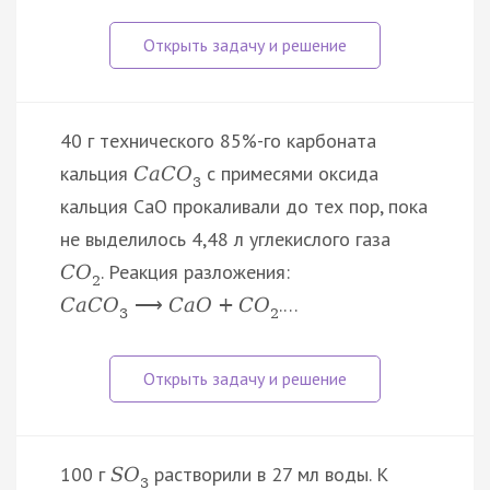
40 г технического 85%-го карбоната
кальция
с примесями оксида
C
a
C
O
3
кальция CaO прокаливали до тех пор, пока
не выделилось 4,48 л углекислого газа
. Реакция разложения:
C
O
2
.…
C
a
C
O
⟶
C
a
O
+
C
O
3
2
100 г
растворили в 27 мл воды. К
S
O
3