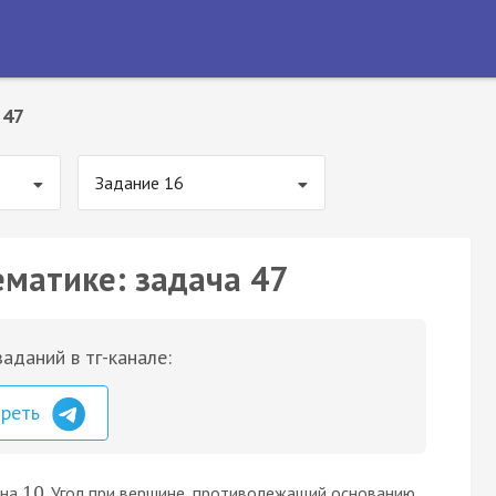
 47
Задание 16
ематике: задача 47
аданий в тг-канале:
треть
вна
. Угол при вершине, противолежащий основанию,
10