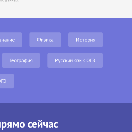
ых данных
.
знание
Физика
История
География
Русский язык ОГЭ
ОГЭ
прямо сейчас