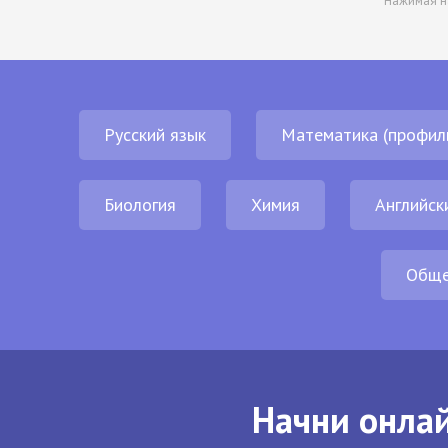
Нажимая н
Русский язык
Математика (профил
Биология
Химия
Английск
Обще
Начни онлай