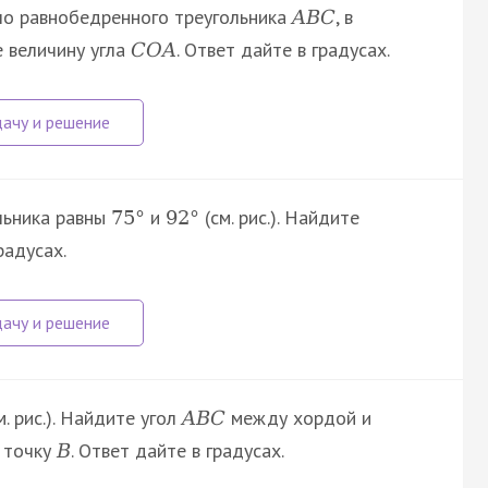
ло равнобедренного треугольника
, в
A
B
C
е величину угла
. Ответ дайте в градусах.
C
O
A
льника равны
и
(см. рис.). Найдите
75
°
92
°
радусах.
м. рис.). Найдите угол
между хордой и
A
B
C
з точку
. Ответ дайте в градусах.
B