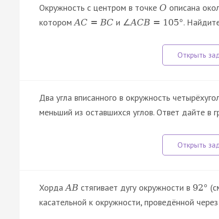
Окружность с центром в точке
описана око
O
котором
и
. Найдит
A
C
=
B
C
∠
A
C
B
=
105
°
Два угла вписанного в окружность четырёхуго
меньший из оставшихся углов. Ответ дайте в г
Хорда
стягивает дугу окружности в
(с
A
B
92
°
касательной к окружности, проведённой чере