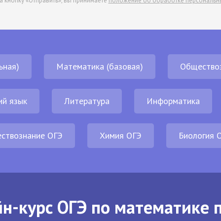
а кнопку «Отправить», вы принимаете
положение об обработке персональн
ьная)
Математика (базовая)
Общество
ий язык
Литература
Информатика
ствознание ОГЭ
Химия ОГЭ
Биология 
н-курс ОГЭ по математике 