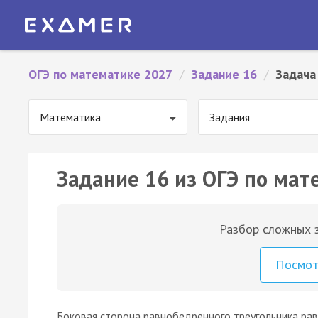
ОГЭ по математике 2027
/
Задание 16
/
Задача
Математика
Задания
Задание 16 из ОГЭ по мат
Разбор сложных з
Посмо
Боковая сторона равнобедренного треугольника ра