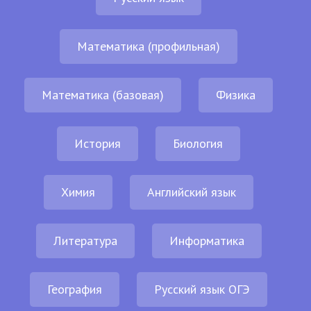
Математика (профильная)
Математика (базовая)
Физика
История
Биология
Химия
Английский язык
Литература
Информатика
География
Русский язык ОГЭ