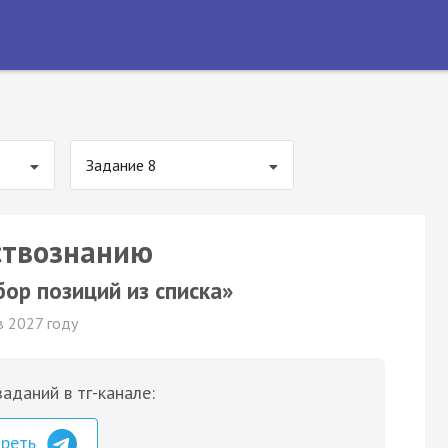
Задание 8
ствознанию
р позиций из списка»
в 2027 году
аданий в тг-канале:
треть