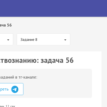
ача 56
Задание 8
ствознанию: задача 56
аданий в тг-канале:
треть
ин. 12 сек.