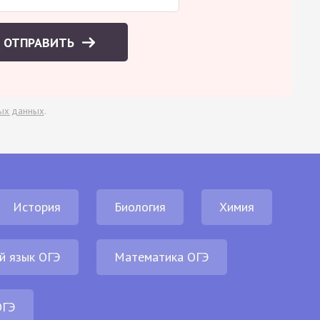
ОТПРАВИТЬ
ых данных
.
История
Биология
Химия
й язык ОГЭ
Математика ОГЭ
ОГЭ