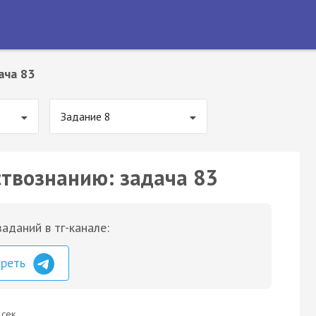
ача 83
Задание 8
ствознанию: задача 83
аданий в тг-канале:
треть
 сек.