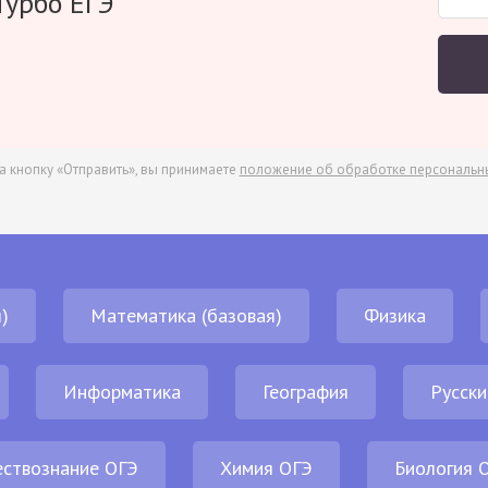
Турбо ЕГЭ
а кнопку «Отправить», вы принимаете
положение об обработке персональн
)
Математика (базовая)
Физика
Информатика
География
Русски
ствознание ОГЭ
Химия ОГЭ
Биология 