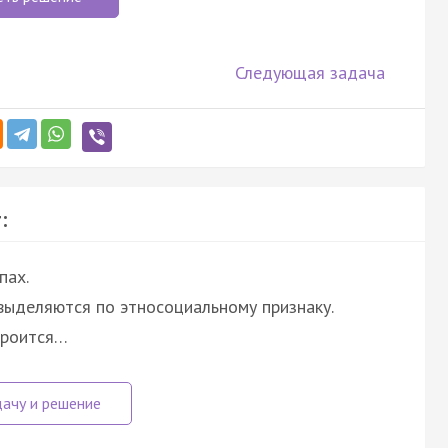
Следующая задача
:
пах.
выделяются по этносоциальному признаку.
троится…