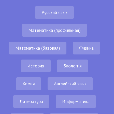
Русский язык
Математика (профильная)
Математика (базовая)
Физика
История
Биология
Химия
Английский язык
Литература
Информатика