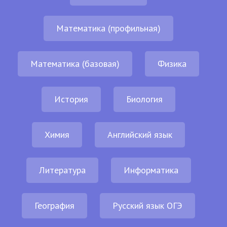
Математика (профильная)
Математика (базовая)
Физика
История
Биология
Химия
Английский язык
Литература
Информатика
География
Русский язык ОГЭ