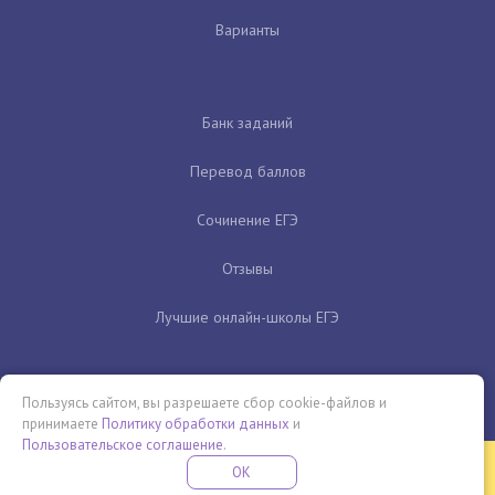
Варианты
Банк заданий
Перевод баллов
Сочинение ЕГЭ
Отзывы
Лучшие онлайн-школы ЕГЭ
Пользуясь сайтом, вы разрешаете сбор cookie-файлов и
принимаете
Политику обработки данных
и
Пользовательское соглашение
.
Бесплатная летняя школа
OK
ПОДРОБНЕЕ
ПРОВЕДИ ЭТО ЛЕТО С ПОЛЬЗОЙ