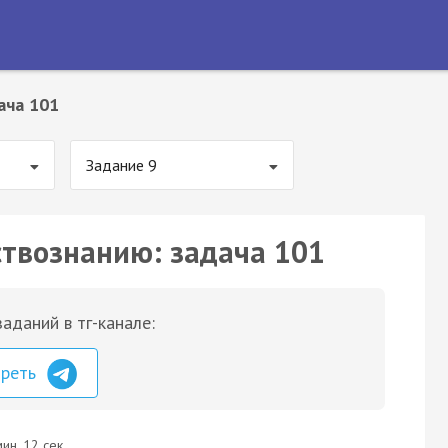
ача 101
Задание 9
ствознанию: задача 101
аданий в тг-канале:
треть
ин. 12 сек.