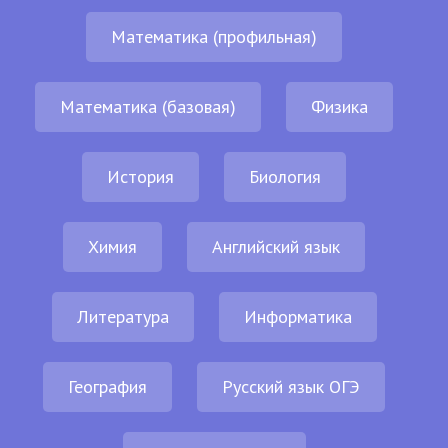
Математика (профильная)
Математика (базовая)
Физика
История
Биология
Химия
Английский язык
Литература
Информатика
География
Русский язык ОГЭ