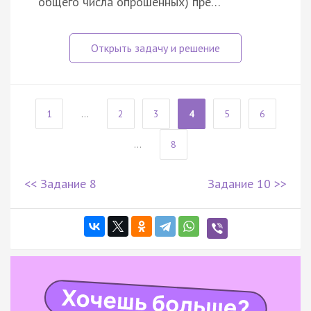
общего числа опрошенных) пре…
1
...
2
3
4
5
6
...
8
<< Задание 8
Задание 10 >>