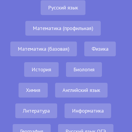
Русский язык
Математика (профильная)
Математика (базовая)
Физика
История
Биология
Химия
Английский язык
Литература
Информатика
География
Русский язык ОГЭ