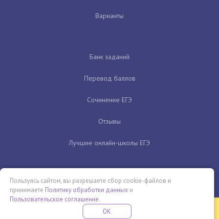
Варианты
Банк заданий
Перевод баллов
Сочинение ЕГЭ
Отзывы
Лучшие онлайн-школы ЕГЭ
Пользуясь сайтом, вы разрешаете сбор cookie-файлов и
принимаете
Политику обработки данных
и
Пользовательское соглашение
.
Бесплатная летняя школа
OK
ПОДРОБНЕЕ
ПРОВЕДИ ЭТО ЛЕТО С ПОЛЬЗОЙ