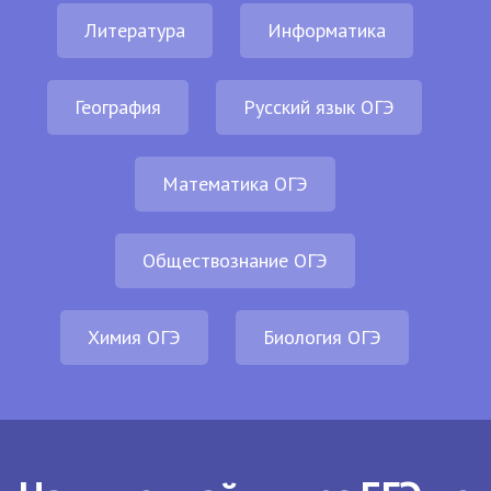
Литература
Информатика
География
Русский язык ОГЭ
Математика ОГЭ
Обществознание ОГЭ
Химия ОГЭ
Биология ОГЭ