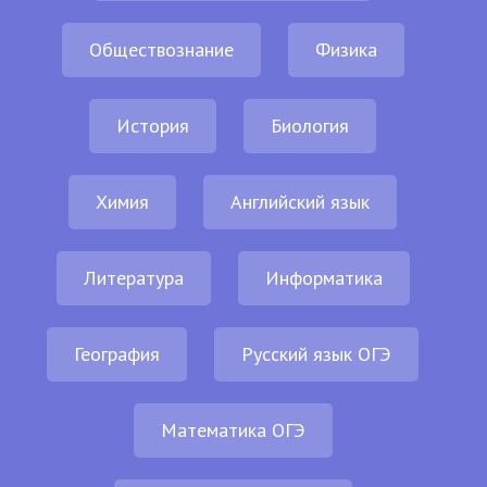
Обществознание
Физика
История
Биология
Химия
Английский язык
Литература
Информатика
География
Русский язык ОГЭ
Математика ОГЭ