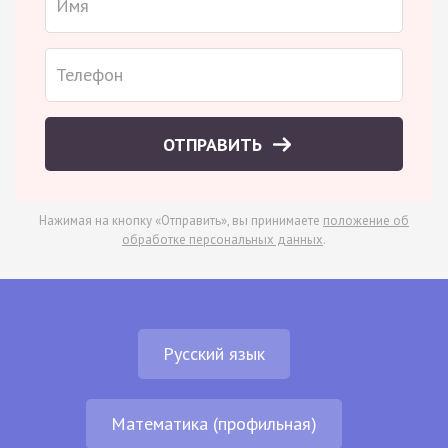
ОТПРАВИТЬ
Нажимая на кнопку «Отправить», вы принимаете
положение об
обработке персональных данных
.
Русский язык
Математика (профильная)