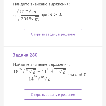
Найдите значение выражения:
√
11
81
√
m
при
.
m
>
0
11
√
2048
√
m
Задача 280
Найдите значение выражения:
65
15
√
√
33
143
18
−
11
√
√
a
a
при
.
a
≠
0
39
√
55
14
√
a