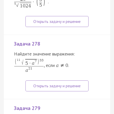
(
)
.
⋅
5
5
√
1024
Задача 278
Найдите значение выражения:
(
)
33
11
√
7
5
⋅
a
, если
.
a
≠
0
21
a
Задача 279