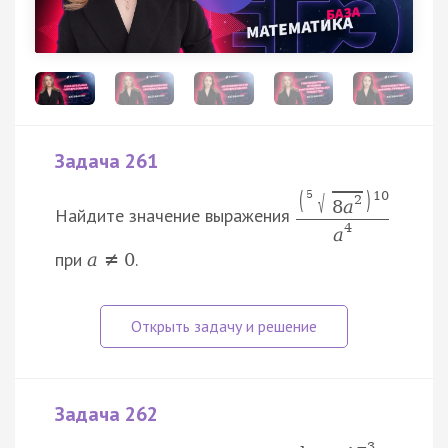
Задача 261
(
)
10
5
√
2
8
a
Найдите значение выражения
4
a
при
.
a
≠
0
Задача 262
3