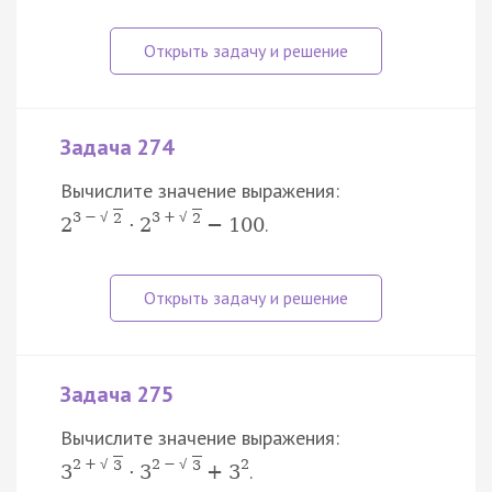
Задача 274
Вычислите значение выражения:
3
−
√
3
+
√
2
2
.
2
⋅
2
−
100
Задача 275
Вычислите значение выражения:
2
+
√
2
−
√
2
3
3
.
3
⋅
3
+
3