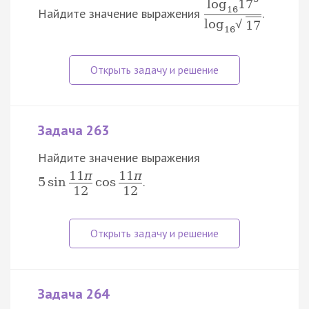
log
17
16
Найдите значение выражения
.
log
√
17
16
Задача 263
Найдите значение выражения
11
π
11
π
.
5
sin
cos
12
12
Задача 264