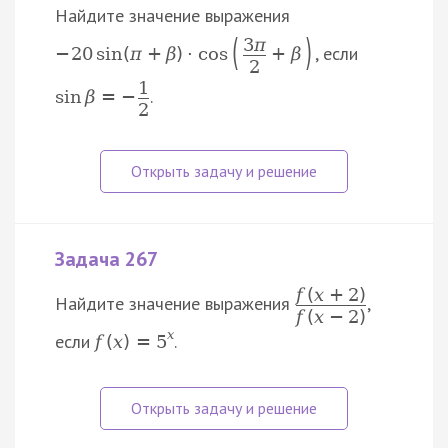
Найдите значение выражения
(
)
3
π
, если
−
20
sin
(
π
+
β
)
⋅
cos
+
β
2
1
.
sin
β
=
−
2
Задача 267
f
(
x
+
2
)
Найдите значение выражения
,
f
(
x
−
2
)
x
если
.
f
(
x
)
=
5