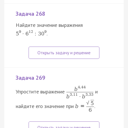
Задача 268
Найдите значение выражения
9
12
9
.
5
⋅
6
:
30
Задача 269
4
,
44
b
Упростите выражение
и
3
,
11
3
,
33
b
⋅
b
√
5
найдите его значение при
.
b
=
6