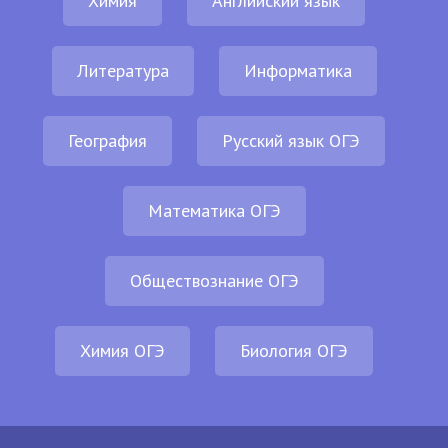
Химия
Английский язык
Литература
Информатика
География
Русский язык ОГЭ
Математика ОГЭ
Обществознание ОГЭ
Химия ОГЭ
Биология ОГЭ