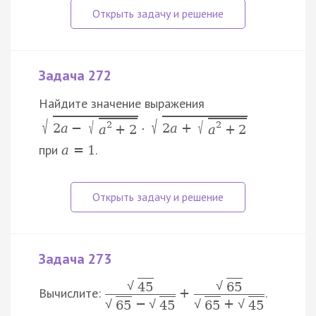
Задача 272
Найдите значение выражения
√
√
√
√
2
2
2
a
−
2
a
+
⋅
a
+
2
a
+
2
при
.
a
=
1
Задача 273
√
√
45
65
Вычислите:
.
+
−
+
√
√
√
√
65
45
65
45